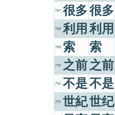
很多
很多
787
利用
利用
788
索
索
789
之前
之前
790
不是
不是
791
世紀
世纪
792