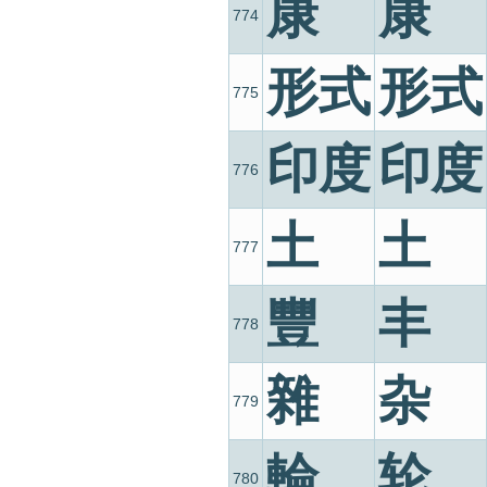
康
康
774
形式
形式
775
印度
印度
776
土
土
777
豐
丰
778
雜
杂
779
輪
轮
780