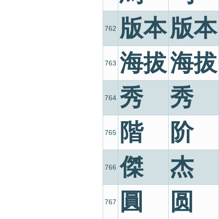
版本
版本
762
海拔
海拔
763
秀
秀
764
階
阶
765
傑
杰
766
圓
圆
767