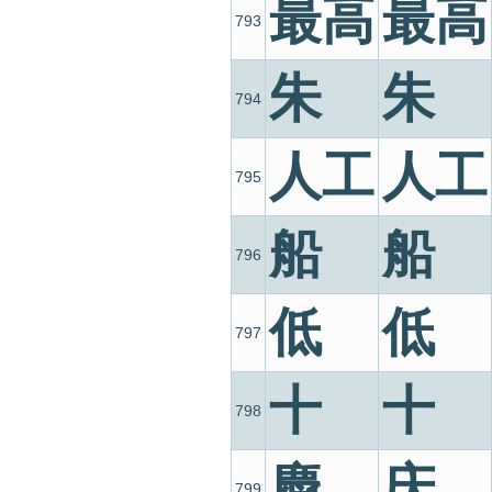
最高
最高
793
朱
朱
794
人工
人工
795
船
船
796
低
低
797
十
十
798
慶
庆
799