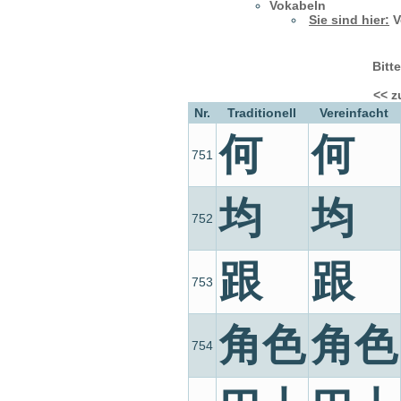
Vokabeln
Sie sind hier:
V
Bitt
<< z
Nr.
Traditionell
Vereinfacht
何
何
751
均
均
752
跟
跟
753
角色
角色
754