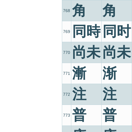
角
角
768
同時
同时
769
尚未
尚未
770
漸
渐
771
注
注
772
普
普
773