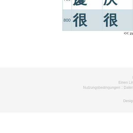
很
很
800
<< z
Einen Li
Nutzungsbedingungen
::
Daten
Desig