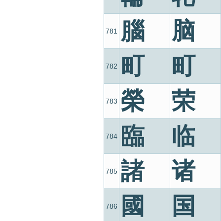
腦
脑
781
町
町
782
榮
荣
783
臨
临
784
諸
诸
785
國
国
786