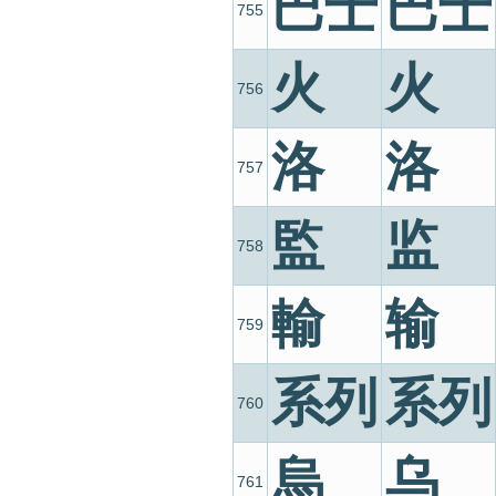
巴士
巴士
755
火
火
756
洛
洛
757
監
监
758
輸
输
759
系列
系列
760
烏
乌
761